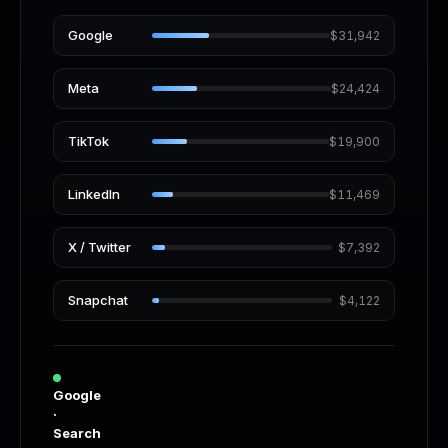
Google
$33,055
Meta
$22,492
TikTok
$16,361
LinkedIn
$11,861
X / Twitter
$9,879
Snapchat
$5,389
Google
·
Search