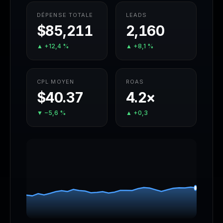
DÉPENSE TOTALE
LEADS
$85,211
2,160
▲ +12,4 %
▲ +8,1 %
CPL MOYEN
ROAS
$40.37
4.2×
▼ −5,6 %
▲ +0,3