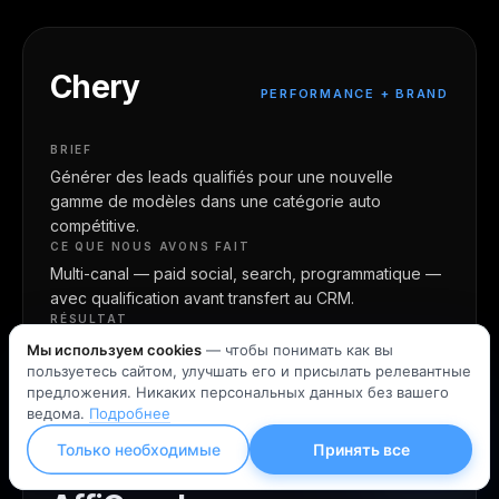
Chery
PERFORMANCE + BRAND
BRIEF
Générer des leads qualifiés pour une nouvelle
gamme de modèles dans une catégorie auto
compétitive.
CE QUE NOUS AVONS FAIT
Multi-canal — paid social, search, programmatique —
avec qualification avant transfert au CRM.
RÉSULTAT
Objectif de volume de leads atteint ; coût par lead
Мы используем cookies
— чтобы понимать как вы
qualifié dans l'enveloppe budgétaire.
пользуетесь сайтом, улучшать его и присылать релевантные
предложения. Никаких персональных данных без вашего
ведома.
Подробнее
CLIC
Только необходимые
Принять все