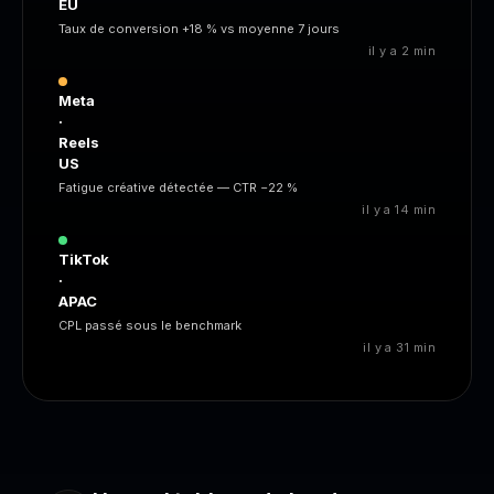
EU
Taux de conversion +18 % vs moyenne 7 jours
il y a 2 min
Meta
·
Reels
US
Fatigue créative détectée — CTR −22 %
il y a 14 min
TikTok
·
APAC
CPL passé sous le benchmark
il y a 31 min