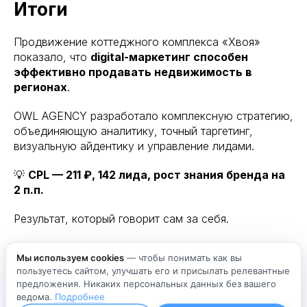
Итоги
Продвижение коттеджного комплекса «Хвоя»
показало, что
digital-маркетинг способен
эффективно продавать недвижимость в
регионах
.
OWL AGENCY разработало комплексную стратегию,
объединяющую аналитику, точный таргетинг,
визуальную айдентику и управление лидами.
💡
CPL — 211 ₽, 142 лида, рост знания бренда на
2 п.п.
Результат, который говорит сам за себя.
Мы используем cookies
— чтобы понимать как вы
Алексей Леднев
пользуетесь сайтом, улучшать его и присылать релевантные
предложения. Никаких персональных данных без вашего
2025-11-11 18:29
КЕЙСЫ
ведома.
Подробнее