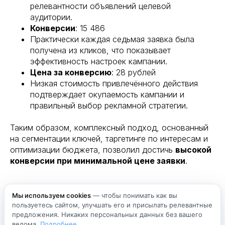
релевантности объявлений целевой
аудитории.
Конверсии
: 15 486
Практически каждая седьмая заявка была
получена из кликов, что показывает
эффективность настроек кампании.
Цена за конверсию
: 28 рублей
Низкая стоимость привлечённого действия
подтверждает окупаемость кампании и
правильный выбор рекламной стратегии.
Таким образом, комплексный подход, основанный
на сегментации ключей, таргетинге по интересам и
оптимизации бюджета, позволил достичь
высокой
конверсии при минимальной цене заявки
.
Екатерина Родионова
Мы используем cookies
— чтобы понимать как вы
пользуетесь сайтом, улучшать его и присылать релевантные
предложения. Никаких персональных данных без вашего
2025-09-26 23:50
КЕЙСЫ
ведома.
Подробнее