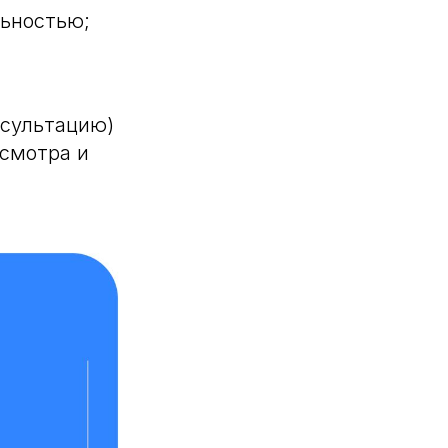
льностью;
нсультацию)
осмотра и