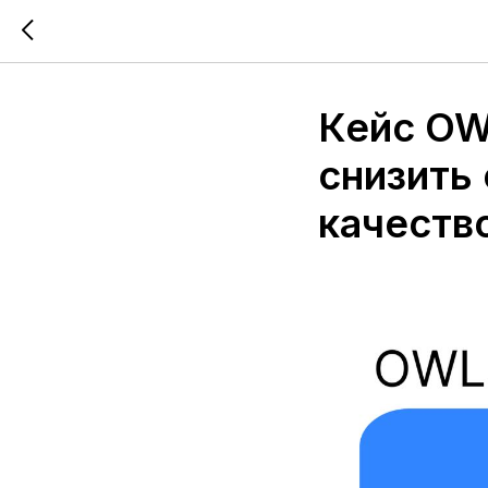
Кейс OW
снизить
качество