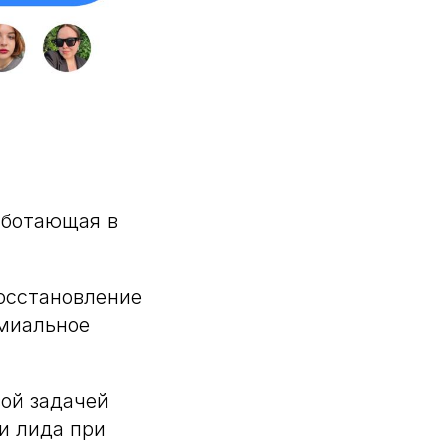
аботающая в
осстановление
емиальное
вой задачей
и лида при