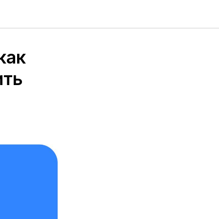
как
ить