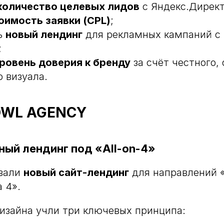
количество целевых лидов
с Яндекс.Директ
оимость заявки (CPL)
;
ь
новый лендинг
для рекламных кампаний с
;
ровень доверия к бренду
за счёт честного, 
о визуала.
OWL AGENCY
ный лендинг под «All-on-4»
вали
новый сайт-лендинг
для направлений 
а 4».
изайна учли три ключевых принципа: