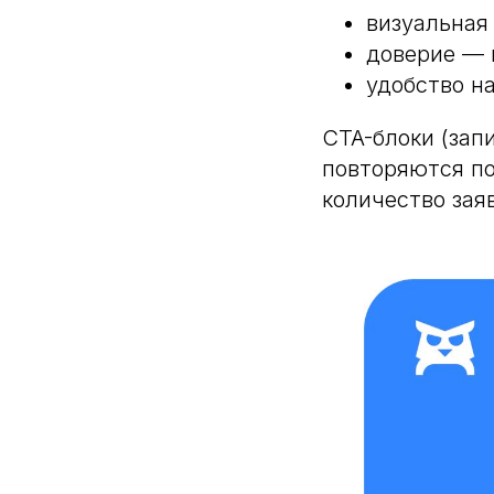
визуальная
доверие — 
удобство н
CTA-блоки (зап
повторяются по
количество заяв