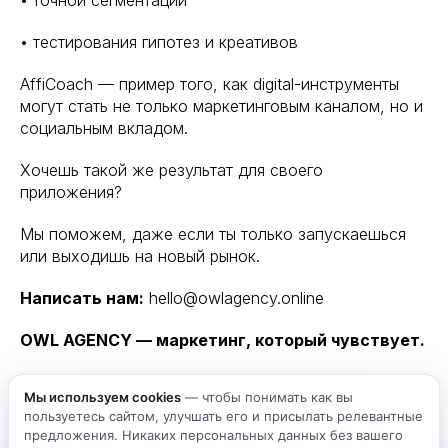
• точной сегментации
• тестирования гипотез и креативов
AffiCoach — пример того, как digital-инструменты
могут стать не только маркетинговым каналом, но и
социальным вкладом.
Хочешь такой же результат для своего
приложения?
Мы поможем, даже если ты только запускаешься
или выходишь на новый рынок.
Написать нам:
hello@owlagency.online
OWL AGENCY — маркетинг, который чувствует.
Мы используем cookies
— чтобы понимать как вы
Алексей Леднев
пользуетесь сайтом, улучшать его и присылать релевантные
предложения. Никаких персональных данных без вашего
2025-11-10 04:39
КЕЙСЫ